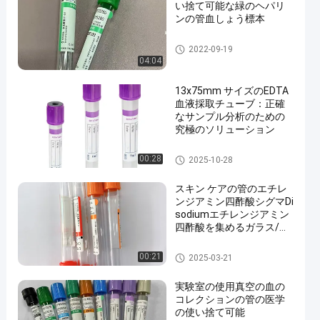
い捨て可能な緑のヘパリ
ンの管血しょう標本
真空の血のコレクションの管
2022-09-19
04:04
13x75mm サイズのEDTA
血液採取チューブ：正確
なサンプル分析のための
究極のソリューション
エチレンジアミン四酢酸の管
00:28
2025-10-28
スキン ケアの管のエチレ
ンジアミン四酢酸シグマDi
sodiumエチレンジアミン
四酢酸を集めるガラス/ペ
ットの血
管を集める血
00:21
2025-03-21
実験室の使用真空の血の
コレクションの管の医学
の使い捨て可能