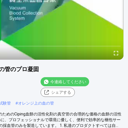
の管のプロ凝固
今連絡してください
シェアする
試験管
#
オレンジ上の血の管
のためのCiping血餅の活性化剤の真空管の合理的な価格の血餅の活性
めに、プロフェッショナルで環境に優しく、便利で効率的な梱包サー
品質の採血管のみを製造しています。 1. 私達のプロダクトすべては自...