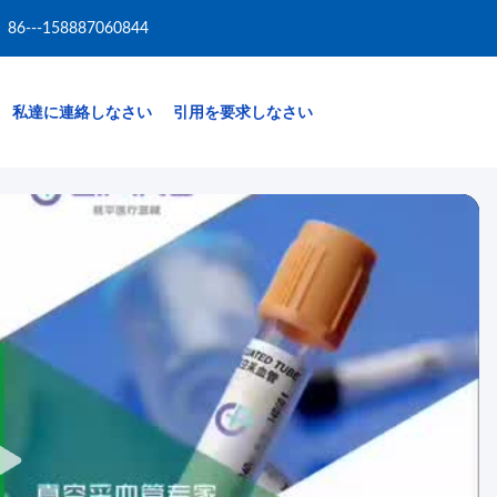
86---158887060844
私達に連絡しなさい
引用を要求しなさい