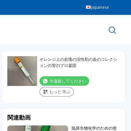
Japanese
オレンジ上の血塊の活性剤の血のコレクシ
ョンの管のプロ凝固
今連絡してください
もっと 学ぶ
関連動画
臨床生物化学のための使