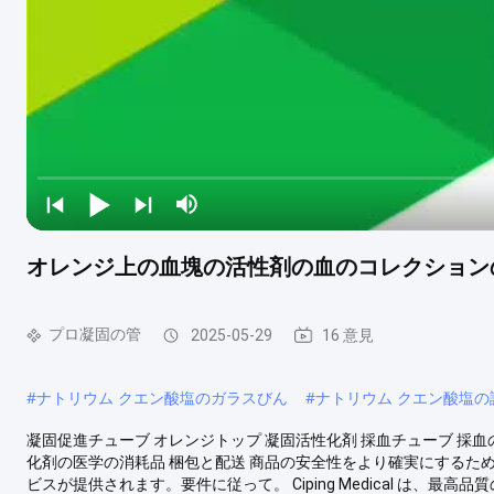
オレンジ上の血塊の活性剤の血のコレクション
プロ凝固の管
2025-05-29
16 意見
#
ナトリウム クエン酸塩のガラスびん
#
ナトリウム クエン酸塩の
凝固促進チューブ オレンジトップ 凝固活性化剤 採血チューブ 採血
化剤の医学の消耗品 梱包と配送 商品の安全性をより確実にするた
ビスが提供されます。要件に従って。 Ciping Medical は、最高