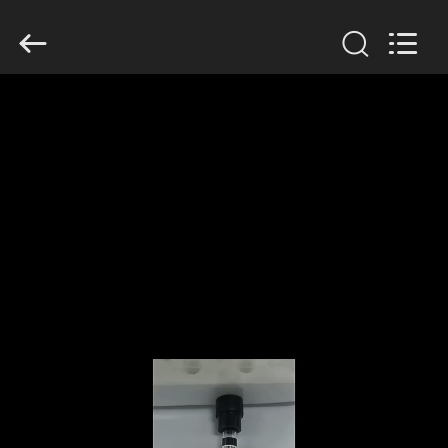
-
2026
Hangzhou
Ciping
Medical
Devices
Co.,
Ltd.
家
All
Rights
Reserved.
プ
ロ
ダ
ク
ト
私