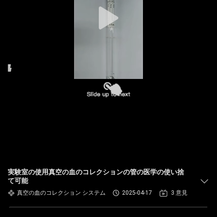
達
に
つ
い
て
工
場
旅
行
実験室の使用真空の血のコレクションの管の医学の使い捨
て可能
真空の血のコレクション システム
2025-04-17
3 意見
品