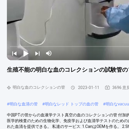
生殖不能の明白な血のコレクションの試験管のプ
明白な血のコレクションの管
2023-01-11
3696 意
#
明白な血清の管
#
明白なレッド トップの血の管
#
明白なvacuum
中国PTの管からの血液学テスト真空の血のコレクションの管 付加的
医学的検査のための生物化学、免疫学および血清学テストのための
れた血清を提供できる。 私達のサービス: 1.CanはOEMを作る。 2.S