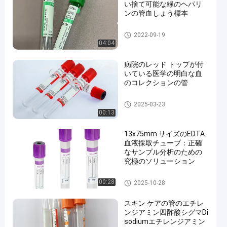
い捨て可能な緑のヘパリ
ンの管血しょう標本
真空の血のコレクションの管
2022-09-19
04:04
病院のレッド トップが付
いている医学の明白な血
のコレクションの管
明白な血のコレクションの管
2025-03-23
00:13
13x75mm サイズのEDTA
血液採取チューブ：正確
なサンプル分析のための
究極のソリューション
エチレンジアミン四酢酸の管
00:28
2025-10-28
スキン ケアの管のエチレ
ンジアミン四酢酸シグマDi
sodiumエチレンジアミン