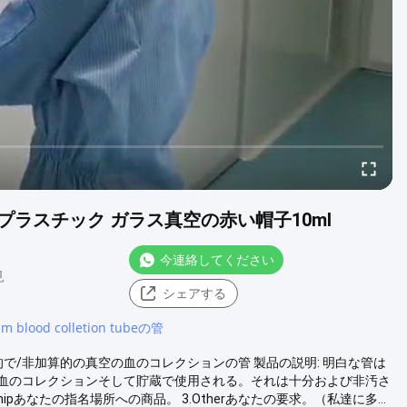
ラスチック ガラス真空の赤い帽子10ml
今連絡してください
見
シェアする
 blood colletion tubeの管
で/非加算的の真空の血のコレクションの管 製品の説明: 明白な管は
血のコレクションそして貯蔵で使用される。それは十分および非汚さ
hipあなたの指名場所への商品。 3.Otherあなたの要求。（私達に多...