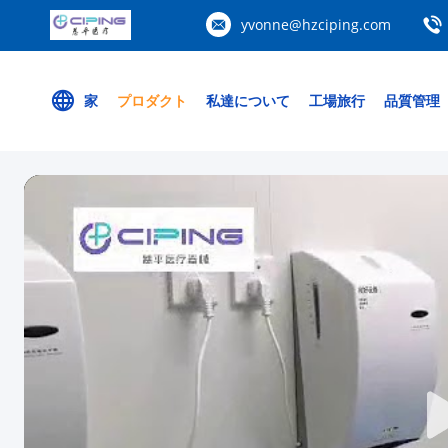
yvonne@hzciping.com
家
プロダクト
私達について
工場旅行
品質管理