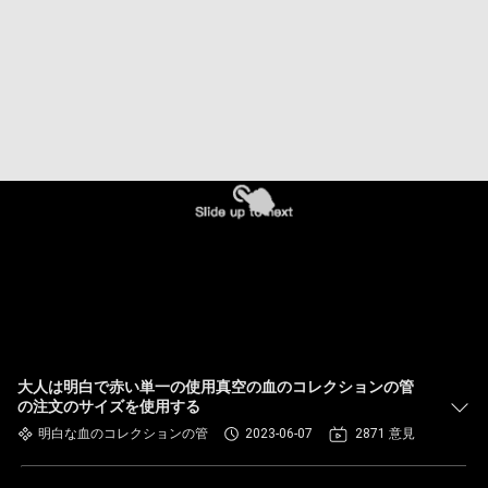
達
に
つ
い
て
工
場
旅
行
大人は明白で赤い単一の使用真空の血のコレクションの管
の注文のサイズを使用する
明白な血のコレクションの管
2023-06-07
2871 意見
品