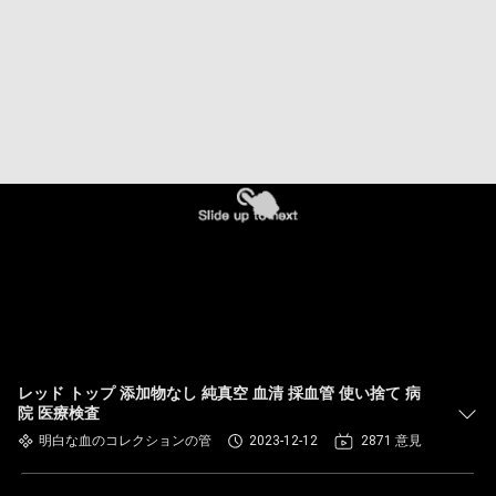
達
に
つ
い
て
工
場
旅
行
レッド トップ 添加物なし 純真空 血清 採血管 使い捨て 病
院 医療検査
明白な血のコレクションの管
2023-12-12
2871 意見
品