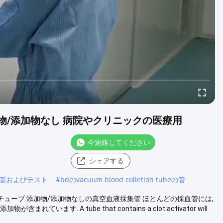
添加物/添加物なし 病院やクリニックの医療用
今連絡してください
シェアする
omy管およびテスト
#
bdのvacuum blood colletion tubeの管
取チューブ 添加物/添加物なしの真空血液採集管 ほとんどの採血管には,
ます. A tube that contains a clot activator will