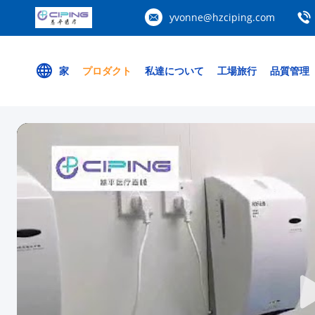
yvonne@hzciping.com
家
プロダクト
私達について
工場旅行
品質管理