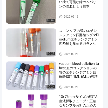
い捨て可能な緑のヘパリ
ンの管血しょう標本
真空の血のコレクションの管
2022-09-19
04:04
スキン ケアの管のエチレ
ンジアミン四酢酸シグマDi
sodiumエチレンジアミン
四酢酸を集めるガラス/ペ
ットの血
管を集める血
00:21
2025-03-21
vacuum blood colletion tu
beの血のコレクションの
管のエチレンジアミン四
酢酸SST 1ML-6MLの容積
管を集める血
00:24
2025-03-21
13x75mm サイズのEDTA
血液採取チューブ：正確
なサンプル分析のための