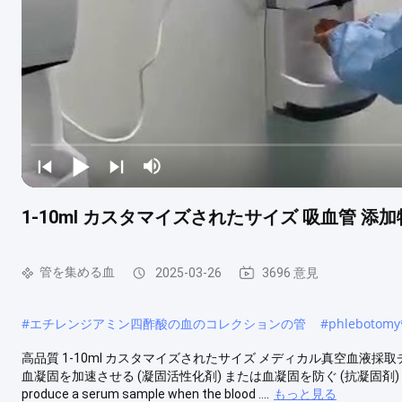
1-10ml カスタマイズされたサイズ 吸血管 
管を集める血
2025-03-26
3696 意見
#
エチレンジアミン四酢酸の血のコレクションの管
#
phlebot
高品質 1-10ml カスタマイズされたサイズ メディカル真空血液採
血凝固を加速させる (凝固活性化剤) または血凝固を防ぐ (抗凝固剤) 添加物が含まれてい
produce a serum sample when the blood ....
もっと見る