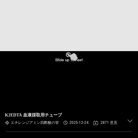
達
に
つ
い
て
工
場
旅
行
K2EDTA 血液採取用チューブ
エチレンジアミン四酢酸の管
2025-12-24
2871 意見
品